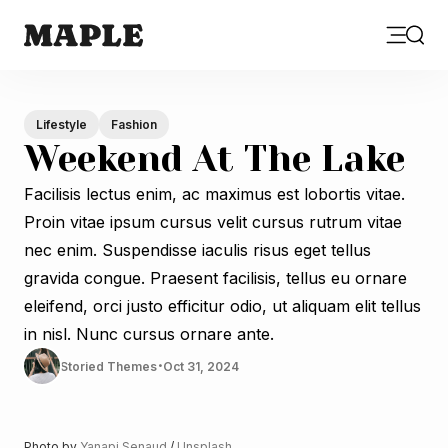
Open m
Sear
Lifestyle
Fashion
Weekend At The Lake
Facilisis lectus enim, ac maximus est lobortis vitae.
Proin vitae ipsum cursus velit cursus rutrum vitae
nec enim. Suspendisse iaculis risus eget tellus
gravida congue. Praesent facilisis, tellus eu ornare
eleifend, orci justo efficitur odio, ut aliquam elit tellus
in nisl. Nunc cursus ornare ante.
·
Storied Themes
Oct 31, 2024
Photo by 
Yanapi Senaud
 / 
Unsplash